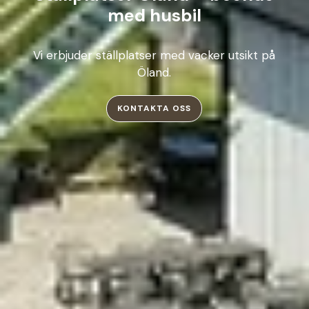
med husbil
Vi erbjuder ställplatser med vacker utsikt på
Öland.
KONTAKTA OSS